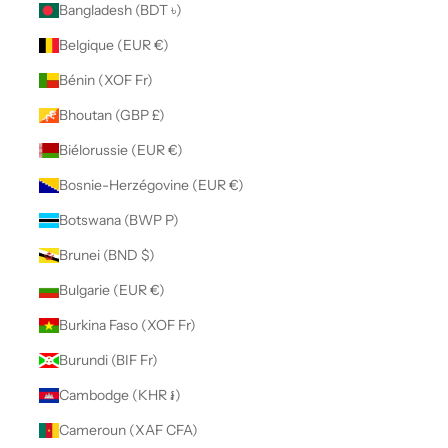
Bangladesh (BDT ৳)
Belgique (EUR €)
Bénin (XOF Fr)
Bhoutan (GBP £)
Biélorussie (EUR €)
Bosnie-Herzégovine (EUR €)
Botswana (BWP P)
Brunei (BND $)
Bulgarie (EUR €)
Burkina Faso (XOF Fr)
Burundi (BIF Fr)
Cambodge (KHR ៛)
Cameroun (XAF CFA)