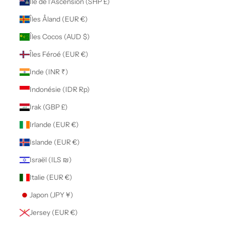
Île de l’Ascension (SHP £)
Îles Åland (EUR €)
Îles Cocos (AUD $)
Îles Féroé (EUR €)
Inde (INR ₹)
Indonésie (IDR Rp)
Irak (GBP £)
Irlande (EUR €)
Islande (EUR €)
Israël (ILS ₪)
Italie (EUR €)
Japon (JPY ¥)
Jersey (EUR €)