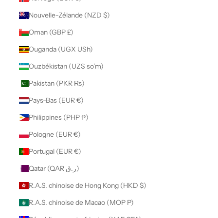
Nouvelle-Zélande (NZD $)
Oman (GBP £)
Ouganda (UGX USh)
Ouzbékistan (UZS so'm)
Pakistan (PKR ₨)
Pays-Bas (EUR €)
Philippines (PHP ₱)
Pologne (EUR €)
Portugal (EUR €)
Qatar (QAR ر.ق)
R.A.S. chinoise de Hong Kong (HKD $)
R.A.S. chinoise de Macao (MOP P)