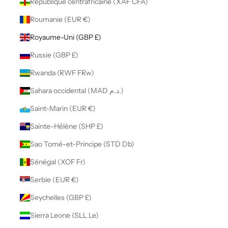
République centrafricaine (XAF CFA)
Roumanie (EUR €)
Royaume-Uni (GBP £)
Russie (GBP £)
Rwanda (RWF FRw)
Sahara occidental (MAD د.م.)
Saint-Marin (EUR €)
Sainte-Hélène (SHP £)
Sao Tomé-et-Principe (STD Db)
Sénégal (XOF Fr)
Serbie (EUR €)
Seychelles (GBP £)
Sierra Leone (SLL Le)