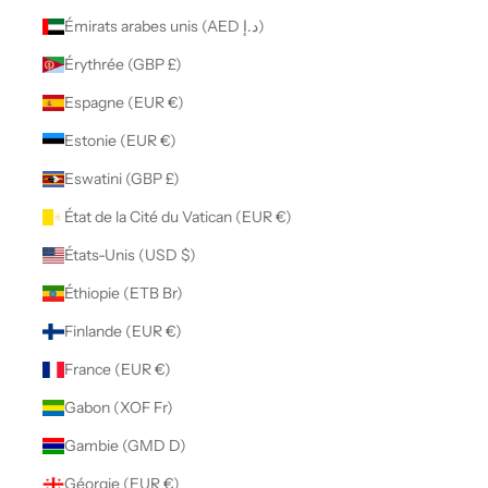
Émirats arabes unis (AED د.إ)
Érythrée (GBP £)
Espagne (EUR €)
Estonie (EUR €)
Eswatini (GBP £)
État de la Cité du Vatican (EUR €)
États-Unis (USD $)
Éthiopie (ETB Br)
Finlande (EUR €)
France (EUR €)
Gabon (XOF Fr)
Gambie (GMD D)
Géorgie (EUR €)