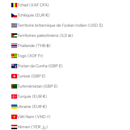
Tchad (XAF CFA)
Tchéquie (EUR €)
Territoire britannique de l’océan Indien (USD $)
Territoires palestiniens (ILS ₪)
Thaïlande (THB ฿)
Togo (XOF Fr)
Tristan da Cunha (GBP £)
Tunisie (GBP £)
Turkménistan (GBP £)
Turquie (EUR €)
Ukraine (EUR €)
Viêt Nam (VND ₫)
Yémen (YER ﷼)