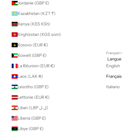
Jordanie (GBP £)
Kazakhstan (KZT ₸)
Kenya (KES KSh)
Kirghizstan (KGS som)
Kosovo (EUR €)
Français
Koweït (GBP £)
Langue
La Réunion (EUR €)
English
Laos (LAK ₭)
Français
Lesotho (GBP £)
Italiano
Lettonie (EUR €)
Liban (LBP ل.ل)
Liberia (GBP £)
Libye (GBP £)