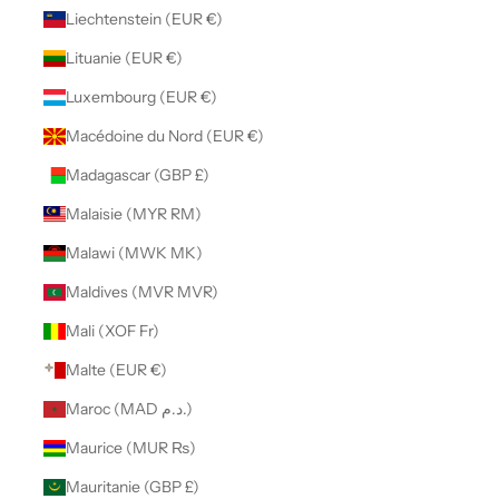
Liechtenstein (EUR €)
Lituanie (EUR €)
Luxembourg (EUR €)
Macédoine du Nord (EUR €)
Madagascar (GBP £)
Malaisie (MYR RM)
Malawi (MWK MK)
Maldives (MVR MVR)
Mali (XOF Fr)
Malte (EUR €)
Maroc (MAD د.م.)
Maurice (MUR ₨)
Mauritanie (GBP £)