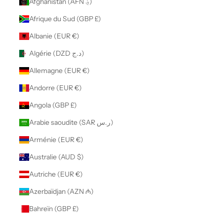
Afghanistan (AFN ؋)
Afrique du Sud (GBP £)
Albanie (EUR €)
Algérie (DZD د.ج)
Allemagne (EUR €)
Andorre (EUR €)
Angola (GBP £)
Arabie saoudite (SAR ر.س)
Arménie (EUR €)
Australie (AUD $)
Autriche (EUR €)
Azerbaïdjan (AZN ₼)
Bahreïn (GBP £)