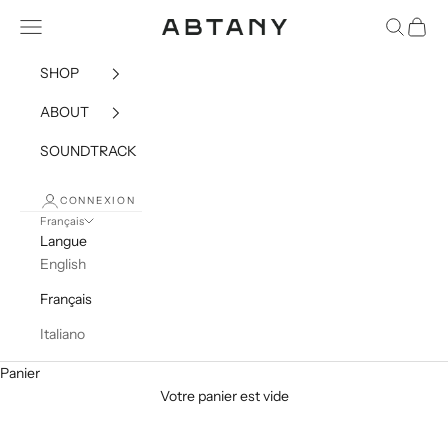
Passer au contenu
Menu
Recherch
Panier
ABTANY
SHOP
ABOUT
SOUNDTRACK
CONNEXION
Français
Langue
English
Français
Italiano
Panier
Votre panier est vide