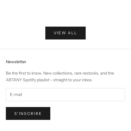
En savoir plus
in the hear
En savoir 
VIEW ALL
Newsletter
Be the first to know. New collections, rare restocks, and the
ABTANY Spotify playlist - straight to your inbox.
S'INSCRIRE