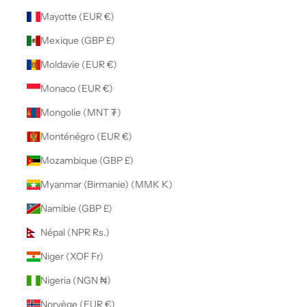
Mayotte (EUR €)
Mexique (GBP £)
Moldavie (EUR €)
Monaco (EUR €)
Mongolie (MNT ₮)
Monténégro (EUR €)
Mozambique (GBP £)
Myanmar (Birmanie) (MMK K)
Namibie (GBP £)
Népal (NPR Rs.)
Niger (XOF Fr)
Nigeria (NGN ₦)
Norvège (EUR €)