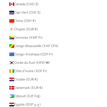
Canada (CAD $)
Cap-Vert (CVE $)
Chine (CNY ¥)
Chypre (EUR €)
Comores (KMF Fr)
Congo-Brazzaville (XAF CFA)
Congo-Kinshasa (CDF Fr)
Corée du Sud (KRW ₩)
Côte d’Ivoire (XOF Fr)
Croatie (EUR €)
Danemark (EUR €)
Djibouti (DJF Fdj)
Égypte (EGP ج.م)